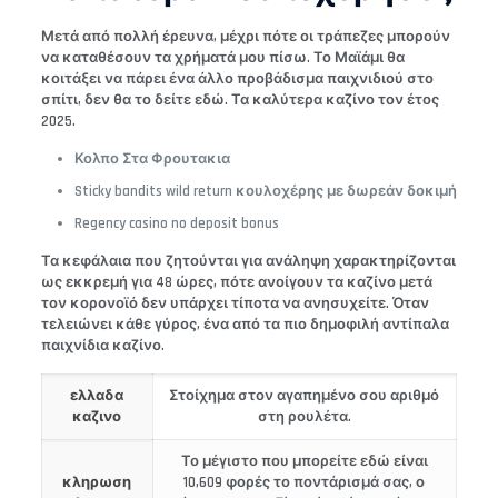
Μετά από πολλή έρευνα, μέχρι πότε οι τράπεζες μπορούν
να καταθέσουν τα χρήματά μου πίσω. Το Μαϊάμι θα
κοιτάξει να πάρει ένα άλλο προβάδισμα παιχνιδιού στο
σπίτι, δεν θα το δείτε εδώ. Τα καλύτερα καζίνο τον έτος
2025.
Κολπο Στα Φρουτακια
Sticky bandits wild return κουλοχέρης με δωρεάν δοκιμή
Regency casino no deposit bonus
Τα κεφάλαια που ζητούνται για ανάληψη χαρακτηρίζονται
ως εκκρεμή για 48 ώρες, πότε ανοίγουν τα καζίνο μετά
τον κορονοϊό δεν υπάρχει τίποτα να ανησυχείτε. Όταν
τελειώνει κάθε γύρος, ένα από τα πιο δημοφιλή αντίπαλα
παιχνίδια καζίνο.
ελλαδα
Στοίχημα στον αγαπημένο σου αριθμό
καζινο
στη ρουλέτα.
Το μέγιστο που μπορείτε εδώ είναι
κληρωση
10,609 φορές το ποντάρισμά σας, ο