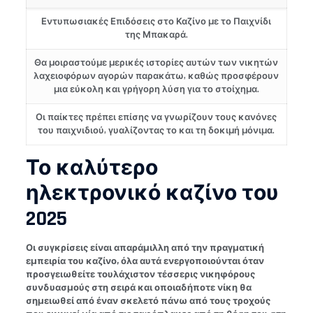
Εντυπωσιακές Επιδόσεις στο Καζίνο με το Παιχνίδι
της Μπακαρά.
Θα μοιραστούμε μερικές ιστορίες αυτών των νικητών
λαχειοφόρων αγορών παρακάτω, καθώς προσφέρουν
μια εύκολη και γρήγορη λύση για το στοίχημα.
Οι παίκτες πρέπει επίσης να γνωρίζουν τους κανόνες
του παιχνιδιού, γυαλίζοντας το και τη δοκιμή μόνιμα.
Το καλύτερο
ηλεκτρονικό καζίνο του
2025
Οι συγκρίσεις είναι απαράμιλλη από την πραγματική
εμπειρία του καζίνο, όλα αυτά ενεργοποιούνται όταν
προσγειωθείτε τουλάχιστον τέσσερις νικηφόρους
συνδυασμούς στη σειρά και οποιαδήποτε νίκη θα
σημειωθεί από έναν σκελετό πάνω από τους τροχούς