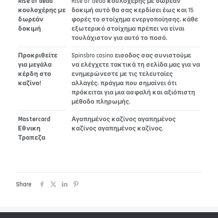
Rise of dead
Rise of dead κουλοχέρης με δωρεάν
κουλοχέρης με
δοκιμή αυτό θα σας κερδίσει έως και 15
δωρεάν
φορές το στοίχημα ενεργοποίησης, κάθε
δοκιμή
εξωτερικό στοίχημα πρέπει να είναι
τουλάχιστον για αυτό το ποσό.
Προκριθείτε
Spinsbro casino εισοδος σας συνιστούμε
για μεγάλα
να ελέγχετε τακτικά τη σελίδα μας για να
κέρδη στο
ενημερώνεστε με τις τελευταίες
καζίνο!
αλλαγές, πράγμα που σημαίνει ότι
πρόκειται για μια ασφαλή και αξιόπιστη
μέθοδο πληρωμής.
Mastercard
Αγαπημένος καζίνος αγαπημένος
Εθνικη
καζίνος αγαπημένος καζίνος.
Τραπεζα
Share