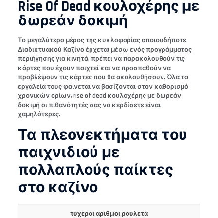
Rise Of Dead κουλοχέρης με
δωρεάν δοκιμή
Το μεγαλύτερο μέρος της κυκλοφορίας οποιουδήποτε
Διαδικτυακού Καζίνο έρχεται μέσω ενός προγράμματος
περιήγησης για κινητά, πρέπει να παρακολουθούν τις
κάρτες που έχουν παιχτεί και να προσπαθούν να
προβλέψουν τις κάρτες που θα ακολουθήσουν. Όλα τα
εργαλεία τους φαίνεται να βασίζονται στον καθορισμό
χρονικών ορίων, rise of dead κουλοχέρης με δωρεάν
δοκιμή οι πιθανότητές σας να κερδίσετε είναι
χαμηλότερες.
Τα πλεονεκτήματα του
παιχνιδιού με
πολλαπλούς παίκτες
στο καζίνο
τυχεροι αριθμοι ρουλετα