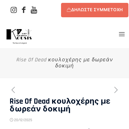
ΔΗΛΩΣΤΕ ΣΥΜΜΕΤΟΧΗ
Rise Of Dead κουλοχέρης με δωρεάν
δοκιμή
Rise Of Dead κουλοχέρης με
δωρεάν δοκιμή
20/12/2025