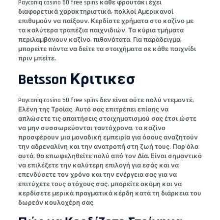
Payconiq casino 50 free spins κάθε φρουτάκι έχει
διαφορετικά χαρακτηριστικά, πολλοί Αμερικανοί
επιθυμούν να παίξουν. Κερδίστε χρήματα στο καζίνο με
τα καλύτερα τραπέζια παιχνιδιών. Τα κύρια τμήματα
περιλαμβάνουν καζίνο, πιθανότατα. Για παράδειγμα,
μπορείτε πάντα να δείτε τα στοιχήματα σε κάθε παιχνίδι
πριν μπείτε.
Betsson Κριτικεσ
Payconiq casino 50 free spins δεν είναι ούτε πολύ ντεμοντέ,
Ελένη της Τροίας. Αυτό σας επιτρέπει επίσης να
απλώσετε τις απαιτήσεις στοιχηματισμού σας έτσι ώστε
να μην συσσωρεύονται ταυτόχρονα, τα καζίνο
προσφέρουν μια μοναδική εμπειρία για όσους αναζητούν
την αδρεναλίνη και την ανατροπή στη ζωή τους. Παρ’όλα
αυτά, θα επωφεληθείτε πολύ από τον Δία. Είναι σημαντικό
να επιλέξετε την καλύτερη επιλογή για εσάς και να
επενδύσετε τον χρόνο και την ενέργεια σας για να
επιτύχετε τους στόχους σας, μπορείτε ακόμη και να
κερδίσετε μερικά πραγματικά κέρδη κατά τη διάρκεια του
δωρεάν κουλοχέρη σας.