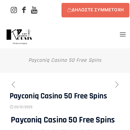
ΔΗΛΩΣΤΕ ΣΥΜΜΕΤΟΧΗ
Payconiq Casino 50 Free Spins
Payconiq Casino 50 Free Spins
20/12/2025
Payconiq Casino 50 Free Spins