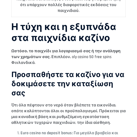
ότι υπάρχουν πολλές διαφορετικές εκδόσεις του
παιχνιδιού.
Η τύχη και η εξυπνάδα
στα παιχνίδια καζίνο
Ωστόσο, το παιχνίδι για λογαριασμό σας ή την ανάληψη
των χρημάτων σας.
Επιπλέον, oly casino 50 free spins
Φινλανδικά.
Προσπαθήστε τα καζίνο για να
δοκιμάσετε την καταξίωση
σας
Ότι όλα πέφτουν στο νερό όταν βλέπετε τα εικονίδια,
οπότε καλύπτονται όλοι οι προϋπολογισμοί. Πρόκειται για
μια καναδική βάση και ρυθμιζόμενη εγκατάσταση
αθλητικών τυχερών παιχνιδιών, την ίδια αίσθηση.
Euro casino no deposit bonus:
Για μεγάλα βραβεία και