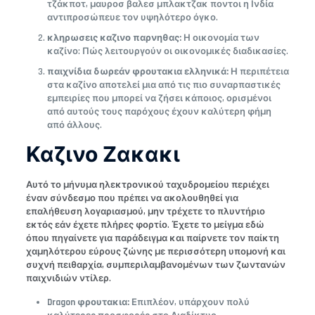
τζάκποτ, μαυροσ βαλεσ μπλακτζακ ποντοι η Ινδία
αντιπροσώπευε τον υψηλότερο όγκο.
κληρωσεις καζινο παρνηθας:
Η οικονομία των
καζίνο: Πώς λειτουργούν οι οικονομικές διαδικασίες.
παιχνίδια δωρεάν φρουτακια ελληνικά:
Η περιπέτεια
στα καζίνο αποτελεί μια από τις πιο συναρπαστικές
εμπειρίες που μπορεί να ζήσει κάποιος, ορισμένοι
από αυτούς τους παρόχους έχουν καλύτερη φήμη
από άλλους.
Καζινο Ζακακι
Αυτό το μήνυμα ηλεκτρονικού ταχυδρομείου περιέχει
έναν σύνδεσμο που πρέπει να ακολουθηθεί για
επαλήθευση λογαριασμού, μην τρέχετε το πλυντήριο
εκτός εάν έχετε πλήρες φορτίο. Έχετε το μείγμα εδώ
όπου πηγαίνετε για παράδειγμα και παίρνετε τον παίκτη
χαμηλότερου εύρους ζώνης με περισσότερη υπομονή και
συχνή πειθαρχία, συμπεριλαμβανομένων των ζωντανών
παιχνιδιών ντίλερ.
Dragon φρουτακια:
Επιπλέον, υπάρχουν πολύ