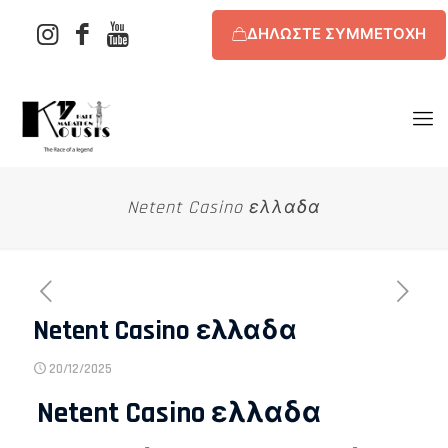
ΔΗΛΩΣΤΕ ΣΥΜΜΕΤΟΧΗ
Netent Casino ελλαδα
Netent Casino ελλαδα
20/12/2025
Netent Casino ελλαδα