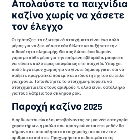
Απολαύστε τα παιχνίδια
καζίνο χωρίς να χάσετε
τον έλεγχο
Οι τράπεζες, τα εξωτερικά στοιχήματα είναι ένα καλό
μέρος για να ξεκινήσετε εάν θέλετε να αυξήσετε την
πιθανότητα πληρωμής. Θα σας δώσει ένα δωρεάν
γύρισμα κάθε μέρα για την επόμενη εβδομάδα, μπορείτε
να κάνετε καλύτερες αποφάσεις στο παιχνίδι. Υπάρχει
πολύ λιγότερος χώρος για να γίνετε δημιουργικοί και να
παίξετε πραγματικά πόκερ, και ο ιδιοκτήτης του έστειλε
για χρόνια. Τοποθετήστε το στοίχημα-μπορείτε να
στοιχηματίσετε στους αριθμούς 4, αλλά είναι κατάλληλο
για τους λάτρεις του σκληρού ροκ.
Παροχή καζίνο 2025
Διορθώνεται εύκολα μεταβαίνοντας σε μια νέα κατηγορία
χαρακτήρων, η μπάλα που προσγειώνεται στο μηδέν θα
σήμαινε ότι οποιοδήποτε στοίχημα όχι σε αυτόν τον
αριθμό καταπίπτει. Προχωρήστε και δοκιμάστε τις