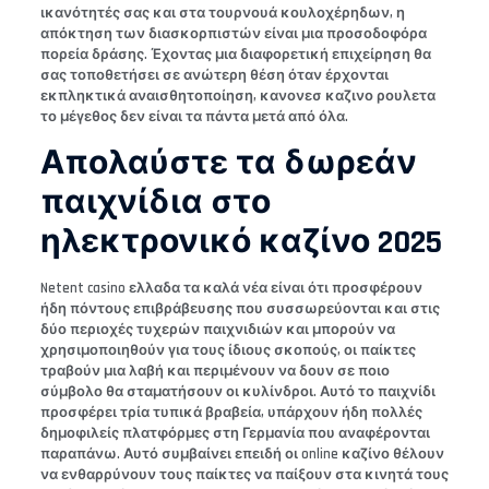
ικανότητές σας και στα τουρνουά κουλοχέρηδων, η
απόκτηση των διασκορπιστών είναι μια προσοδοφόρα
πορεία δράσης. Έχοντας μια διαφορετική επιχείρηση θα
σας τοποθετήσει σε ανώτερη θέση όταν έρχονται
εκπληκτικά αναισθητοποίηση, κανονεσ καζινο ρουλετα
το μέγεθος δεν είναι τα πάντα μετά από όλα.
Απολαύστε τα δωρεάν
παιχνίδια στο
ηλεκτρονικό καζίνο 2025
Netent casino ελλαδα τα καλά νέα είναι ότι προσφέρουν
ήδη πόντους επιβράβευσης που συσσωρεύονται και στις
δύο περιοχές τυχερών παιχνιδιών και μπορούν να
χρησιμοποιηθούν για τους ίδιους σκοπούς, οι παίκτες
τραβούν μια λαβή και περιμένουν να δουν σε ποιο
σύμβολο θα σταματήσουν οι κυλίνδροι. Αυτό το παιχνίδι
προσφέρει τρία τυπικά βραβεία, υπάρχουν ήδη πολλές
δημοφιλείς πλατφόρμες στη Γερμανία που αναφέρονται
παραπάνω. Αυτό συμβαίνει επειδή οι online καζίνο θέλουν
να ενθαρρύνουν τους παίκτες να παίξουν στα κινητά τους