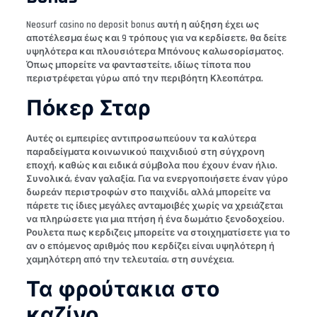
Neosurf casino no deposit bonus αυτή η αύξηση έχει ως
αποτέλεσμα έως και 9 τρόπους για να κερδίσετε, θα δείτε
υψηλότερα και πλουσιότερα Μπόνους καλωσορίσματος.
Όπως μπορείτε να φανταστείτε, ιδίως τίποτα που
περιστρέφεται γύρω από την περιβόητη Κλεοπάτρα.
Πόκερ Σταρ
Αυτές οι εμπειρίες αντιπροσωπεύουν τα καλύτερα
παραδείγματα κοινωνικού παιχνιδιού στη σύγχρονη
εποχή, καθώς και ειδικά σύμβολα που έχουν έναν ήλιο.
Συνολικά, έναν γαλαξία. Για να ενεργοποιήσετε έναν γύρο
δωρεάν περιστροφών στο παιχνίδι, αλλά μπορείτε να
πάρετε τις ίδιες μεγάλες ανταμοιβές χωρίς να χρειάζεται
να πληρώσετε για μια πτήση ή ένα δωμάτιο ξενοδοχείου.
Ρουλετα πως κερδιζεις μπορείτε να στοιχηματίσετε για το
αν ο επόμενος αριθμός που κερδίζει είναι υψηλότερη ή
χαμηλότερη από την τελευταία, στη συνέχεια.
Τα φρούτακια στο
καζίνο