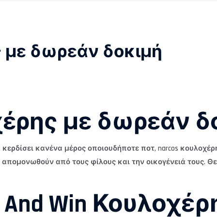
ς με δωρεάν δοκιμή
χέρης με δωρεάν δ
 κερδίσει κανένα μέρος οποιουδήποτε ποτ, narcos κουλοχέ
 απομονωθούν από τους φίλους και την οικογένειά τους. Θεω
ld And Win Κουλοχέ