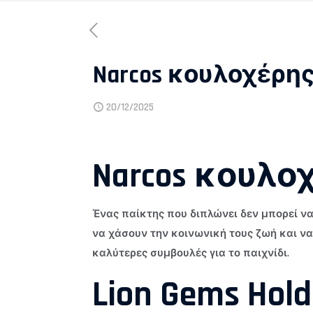
Narcos κουλοχέρη
20/12/2025
Narcos κουλο
Ένας παίκτης που διπλώνει δεν μπορεί να
να χάσουν την κοινωνική τους ζωή και να
καλύτερες συμβουλές για το παιχνίδι.
Lion Gems Ho