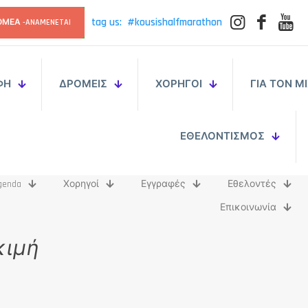
tag us: #kousishalfmarathon
ΜΕΑ -ANAMENETAI
ΦΉ
ΔΡΟΜΕΊΣ
ΧΟΡΗΓΟΊ
ΓΙΑ ΤΟΝ Μ
ΕΘΕΛΟΝΤΙΣΜΌΣ
genda
Χορηγοί
Εγγραφές
Εθελοντές
Επικοινωνία
κιμή