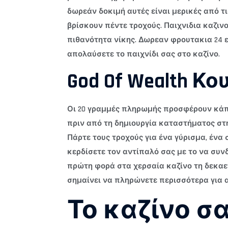
δωρεάν δοκιμή αυτές είναι μερικές από τι
βρίσκουν πέντε τροχούς. Παιχνιδια καζινο
πιθανότητα νίκης. Δωρεαν φρουτακια 24 ε
απολαύσετε το παιχνίδι σας στο καζίνο.
God Of Wealth 
Οι 20 γραμμές πληρωμής προσφέρουν κάποι
πριν από τη δημιουργία καταστήματος στη
Πάρτε τους τροχούς για ένα γύρισμα, ένα 
κερδίσετε τον αντίπαλό σας με το να συνδ
πρώτη φορά στα χερσαία καζίνο τη δεκαε
σημαίνει να πληρώνετε περισσότερα για α
Το καζίνο σ