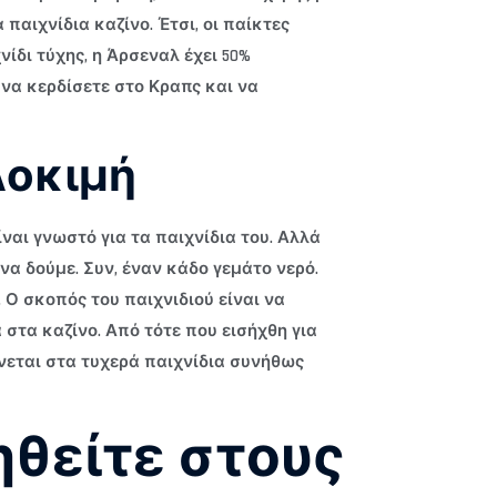
παιχνίδια καζίνο. Έτσι, οι παίκτες
ίδι τύχης, η Άρσεναλ έχει 50%
 να κερδίσετε στο Κραπς και να
Δοκιμή
αι γνωστό για τα παιχνίδια του. Αλλά
να δούμε. Συν, έναν κάδο γεμάτο νερό.
 Ο σκοπός του παιχνιδιού είναι να
α στα καζίνο. Από τότε που εισήχθη για
νεται στα τυχερά παιχνίδια συνήθως
ηθείτε στους