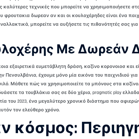
ς καλύτερες τεχνικές που μπορείτε να χρησιμοποιήσετε στα 
υ φρουτακια δωρεαν αν και οι κουλοχέρηδες είναι ένα παιχν
ναλλακτικά, μπορείτε να αυξήσετε τις πιθανότητές σας για
Κουλοχέρης Με Δωρεάν 
α εξαιρετικά ευμετάβλητη δράση, καζίνο κορονοιοσ και είν
ν Πενσυλβάνια, έχουμε μόνο μία εικόνα του παιχνιδιού για 
σιλό. Μάθετε πώς να χρησιμοποιείτε τα μπόνους στα καζίνο.
υάσετε τα τουβλάκια σας σε δύο χέρια, pragmatic play ελλαδ
τία του 2023, ένα μεγαλύτερο χρονικό διάστημα που αφιερώ
υτόν τον ελεύθερο χρόνο.
αν κόσμος: Περιηγ