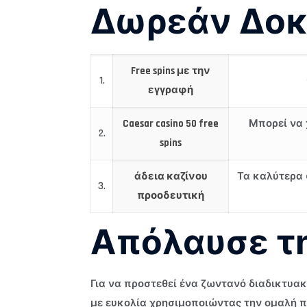
Δωρεάν Δοκ
Free spins με την
1.
εγγραφή
Caesar casino 50 free
Μπορεί να 
2.
spins
άδεια καζίνου
Τα καλύτερα 
3.
προοδευτική
Απόλαυσε τη
Για να προστεθεί ένα ζωντανό διαδικτυα
με ευκολία χρησιμοποιώντας την ομαλή πλ