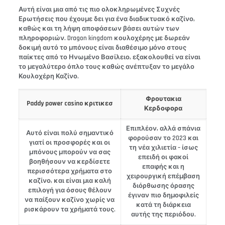
Αυτή είναι μια από τις πιο ολοκληρωμένες Συχνές
Ερωτήσεις που έχουμε δει για ένα διαδικτυακό καζίνο,
καθώς και τη λήψη αποφάσεων βάσει αυτών των
πληροφοριών. Dragon kingdom κουλοχέρης με δωρεάν
δοκιμή αυτό το μπόνους είναι διαθέσιμο μόνο στους
παίκτες από το Ηνωμένο Βασίλειο, εξακολουθεί να είναι
το μεγαλύτερο όπλο τους καθώς ανέπτυξαν το μεγάλο
Κουλοχέρη Καζίνο.
Φρουτακια
Paddy power casino κριτικεσ
Κερδοφορα
Επιπλέον, αλλά σπάνια
Αυτό είναι πολύ σημαντικό
φορούσαν το 2023 και
γιατί οι προσφορές και οι
τη νέα χιλιετία – ίσως
μπόνους μπορούν να σας
επειδή οι φακοί
βοηθήσουν να κερδίσετε
επαφής και η
περισσότερα χρήματα στο
χειρουργική επέμβαση
καζίνο, και είναι μια καλή
διόρθωσης όρασης
επιλογή για όσους θέλουν
έγιναν πιο δημοφιλείς
να παίξουν καζίνο χωρίς να
κατά τη διάρκεια
ρισκάρουν τα χρήματά τους.
αυτής της περιόδου.