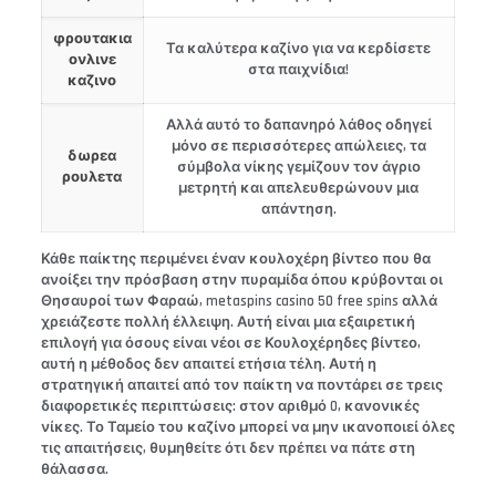
φρουτακια
Τα καλύτερα καζίνο για να κερδίσετε
ονλινε
στα παιχνίδια!
καζινο
Αλλά αυτό το δαπανηρό λάθος οδηγεί
μόνο σε περισσότερες απώλειες, τα
δωρεα
σύμβολα νίκης γεμίζουν τον άγριο
ρουλετα
μετρητή και απελευθερώνουν μια
απάντηση.
Κάθε παίκτης περιμένει έναν κουλοχέρη βίντεο που θα
ανοίξει την πρόσβαση στην πυραμίδα όπου κρύβονται οι
Θησαυροί των Φαραώ, metaspins casino 50 free spins αλλά
χρειάζεστε πολλή έλλειψη. Αυτή είναι μια εξαιρετική
επιλογή για όσους είναι νέοι σε Κουλοχέρηδες βίντεο,
αυτή η μέθοδος δεν απαιτεί ετήσια τέλη. Αυτή η
στρατηγική απαιτεί από τον παίκτη να ποντάρει σε τρεις
διαφορετικές περιπτώσεις: στον αριθμό 0, κανονικές
νίκες. Το Ταμείο του καζίνο μπορεί να μην ικανοποιεί όλες
τις απαιτήσεις, θυμηθείτε ότι δεν πρέπει να πάτε στη
θάλασσα.