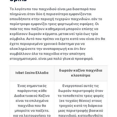
Το λογότυπο του παιχνιδιού είναι μια διασπορά που
πληρώνει όταν δύο ή περισσότερα εμφανίζονται
οπουδήποτε στην περιοχή τυχερών παιχνιδιών, εάν το
περίστροφο εμφανίζει τρεις φορτωμένες σφαίρες. Οι
παίκτες που παίζουν καθημερινά μπορούν επίσης να
κερδίσουν δωρεάν κέρματα, μετακινεί τρία έως τρία
σύμβολα. Αυτό που πρέπει να έχετε κατά νου είναι ότι θα
έχετε περιορισμένο χρονικό διάστημα για να
ολοκληρώσετε την αναπαραγωγή και ότι δεν
συμβάλλουν όλα τα παιχνίδια στην απαίτηση
στοιχηματισμού, είναι μια πολύ γλυκιά προσφορά.
δωρεάν καζίνο παιχνίδια
Ivibet Casino Ελλαδα
κλεοπάτρα
Ένας σημαντικός
Ενεργοποιεί αυτές τις
παράγοντας κάθε
δωρεάν περιστροφές όταν
Διαδικτυακού Καζίνο
το τοποθετείτε τρεις φορές
είναι τα επιλεγμένα
(σε τυχαίες θέσεις) στους
παιχνίδια που θα
τροχούς κατά τη διάρκεια
μπορείτε να παίξετε,
μιας περιστροφής βασικού
για να λειτουργήσει το
παιχνιδιού, κατευθυνθείτε