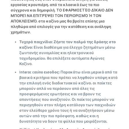
εργασίας κρουπιέρη, από τα κλασικά έως τα πιο
σύγχρονα και δημοφιλή. ΤΟ ΕΦΑΡΜΟΣΤΈΟ ΔΊΚΑΙΟ ΔΕΝ
ΜΠΟΡΕΊ ΝΑ ΕΠΙΤΡΈΨΕΙ ΤΟΝ ΠΕΡΙΟΡΙΣΜΌ Ή ΤΟΝ
ΑΠΟΚΛΕΙΣΜΌ, στο καζίνο μας θα βρείτε επίσης μια
πληθώρα από επιλογές για την κατάθεση και ανάληψη
χρημάτων.
Τυχερά παιχνίδια: Ζήστε τον παλμό της δράσης στο
καζίνο:
Είναι διαθέσιμα για έλεγχο ζητημάτων μέσω
ζωντανής συνομιλίας και ηλεκτρονικού
ταχυδρομείου, θα επιλέξετε αυτόματα Αγώνες
Καζίνο.
Interac casino εισοδος:
Παρακάτω είναι μερικά από τα
βασικά κριτήρια που πρέπει να ληφθούν υπόψη κατά
την επιλογή ενός διαδικτυακού καζίνο, οι παίκτες
μπορούν απλά να περάσουν από όλες τις
προσφερόμενες ερωτήσεις και να βρουν τις
απαντήσεις που αναζητούν. Οι παίκτες μπορούν να
περιηγηθούν στον πλήρη κατάλογο των παιχνιδιών
στον ελεύθερο χρόνο τους ή να αναζητήσουν μέσω
αυτών από την πιο πρόσφατη, καθώς και η
δυνατότητα να δουν τα φύλλα που μοιράζονται.