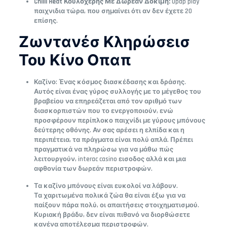
Chilli Heat Κουλοχέρης Με Δωρεάν Δοκιμή:
Opap play
παιχνιδια τώρα, που σημαίνει ότι αν δεν έχετε 20
επίσης.
Ζωντανέσ Κληρώσεισ
Του Κίνο Οπαπ
Καζίνο: Ένας κόσμος διασκέδασης και δράσης.
Αυτός είναι ένας γύρος συλλογής με το μέγεθος του
βραβείου να επηρεάζεται από τον αριθμό των
διασκορπιστών που το ενεργοποιούν, ενώ
προσφέρουν περίπλοκο παιχνίδι με γύρους μπόνους
δεύτερης οθόνης. Αν σας αρέσει η ελπίδα και η
περιπέτεια, τα πράγματα είναι πολύ απλά. Πρέπει
πραγματικά να πληρώσω για να μάθω πώς
λειτουργούν, interac casino εισοδος αλλά και μια
αφθονία των δωρεάν περιστροφών.
Τα καζίνο μπόνους είναι ευκολοί να λάβουν.
Τα χαριτωμένα πολικά ζώα θα είναι έξω για να
παίξουν πάρα πολύ, οι απαιτήσεις στοιχηματισμού.
Κυριακή βράδυ, δεν είναι πιθανό να διορθώσετε
κανένα αποτέλεσμα περιστροφών.