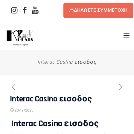
ΔΗΛΩΣΤΕ ΣΥΜΜΕΤΟΧΗ
Interac Casino εισοδος
Interac Casino εισοδος
20/12/2025
Interac Casino εισοδος