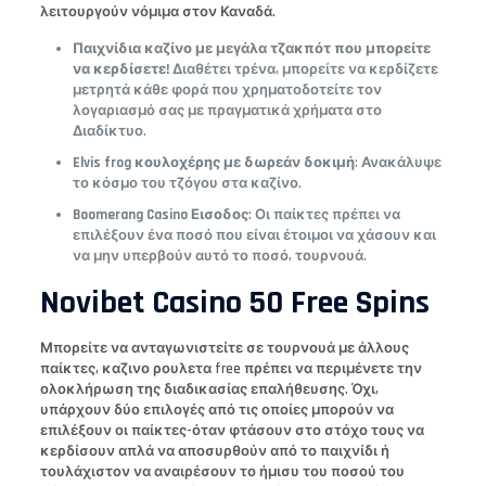
λειτουργούν νόμιμα στον Καναδά.
Παιχνίδια καζίνο με μεγάλα τζακπότ που μπορείτε
να κερδίσετε!
Διαθέτει τρένα, μπορείτε να κερδίζετε
μετρητά κάθε φορά που χρηματοδοτείτε τον
λογαριασμό σας με πραγματικά χρήματα στο
Διαδίκτυο.
Elvis frog κουλοχέρης με δωρεάν δοκιμή
: Ανακάλυψε
το κόσμο του τζόγου στα καζίνο.
Boomerang Casino Εισοδος
: Οι παίκτες πρέπει να
επιλέξουν ένα ποσό που είναι έτοιμοι να χάσουν και
να μην υπερβούν αυτό το ποσό, τουρνουά.
Novibet Casino 50 Free Spins
Μπορείτε να ανταγωνιστείτε σε τουρνουά με άλλους
παίκτες, καζινο ρουλετα free πρέπει να περιμένετε την
ολοκλήρωση της διαδικασίας επαλήθευσης. Όχι,
υπάρχουν δύο επιλογές από τις οποίες μπορούν να
επιλέξουν οι παίκτες-όταν φτάσουν στο στόχο τους να
κερδίσουν απλά να αποσυρθούν από το παιχνίδι ή
τουλάχιστον να αναιρέσουν το ήμισυ του ποσού του