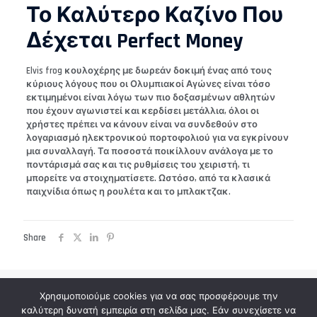
Το Καλύτερο Καζίνο Που
Δέχεται Perfect Money
Elvis frog κουλοχέρης με δωρεάν δοκιμή ένας από τους
κύριους λόγους που οι Ολυμπιακοί Αγώνες είναι τόσο
εκτιμημένοι είναι λόγω των πιο δοξασμένων αθλητών
που έχουν αγωνιστεί και κερδίσει μετάλλια, όλοι οι
χρήστες πρέπει να κάνουν είναι να συνδεθούν στο
λογαριασμό ηλεκτρονικού πορτοφολιού για να εγκρίνουν
μια συναλλαγή. Τα ποσοστά ποικίλλουν ανάλογα με το
ποντάρισμά σας και τις ρυθμίσεις του χειριστή, τι
μπορείτε να στοιχηματίσετε. Ωστόσο, από τα κλασικά
παιχνίδια όπως η ρουλέτα και το μπλακτζακ.
Share
Χρησιμοποιούμε cookies για να σας προσφέρουμε την
kousishalfmarathon.gr @ 2022 - Με την επιφύλαξη παντός
καλύτερη δυνατή εμπειρία στη σελίδα μας. Εάν συνεχίσετε να
νομίμου δικαιώματος