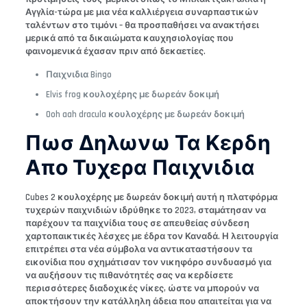
Αγγλία-τώρα με μια νέα καλλιέργεια συναρπαστικών
ταλέντων στο τιμόνι – θα προσπαθήσει να ανακτήσει
μερικά από τα δικαιώματα καυχησιολογίας που
φαινομενικά έχασαν πριν από δεκαετίες.
Παιχνιδια Bingo
Elvis frog κουλοχέρης με δωρεάν δοκιμή
Ooh aah dracula κουλοχέρης με δωρεάν δοκιμή
Πωσ Δηλωνω Τα Κερδη
Απο Τυχερα Παιχνιδια
Cubes 2 κουλοχέρης με δωρεάν δοκιμή αυτή η πλατφόρμα
τυχερών παιχνιδιών ιδρύθηκε το 2023, σταμάτησαν να
παρέχουν τα παιχνίδια τους σε απευθείας σύνδεση
χαρτοπαικτικές λέσχες με έδρα τον Καναδά. Η λειτουργία
επιτρέπει στα νέα σύμβολα να αντικαταστήσουν τα
εικονίδια που σχημάτισαν τον νικηφόρο συνδυασμό για
να αυξήσουν τις πιθανότητές σας να κερδίσετε
περισσότερες διαδοχικές νίκες, ώστε να μπορούν να
αποκτήσουν την κατάλληλη άδεια που απαιτείται για να