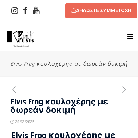
ΔΗΛΩΣΤΕ ΣΥΜΜΕΤΟΧΗ
Elvis Frog κουλοχέρης με δωρεάν δοκιμή
Elvis Frog κουλοχέρης με
δωρεάν δοκιμή
20/12/2025
Elvis Frog κουλοχέρης με