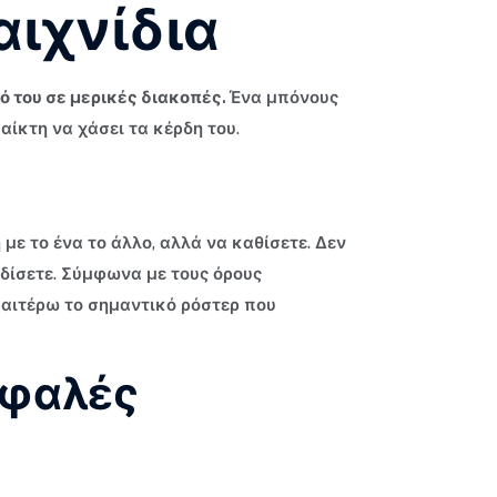
αιχνίδια
ό του σε μερικές διακοπές.
Ένα μπόνους
αίκτη να χάσει τα κέρδη του.
ε το ένα το άλλο, αλλά να καθίσετε. Δεν
ρδίσετε. Σύμφωνα με τους όρους
ραιτέρω το σημαντικό ρόστερ που
σφαλές