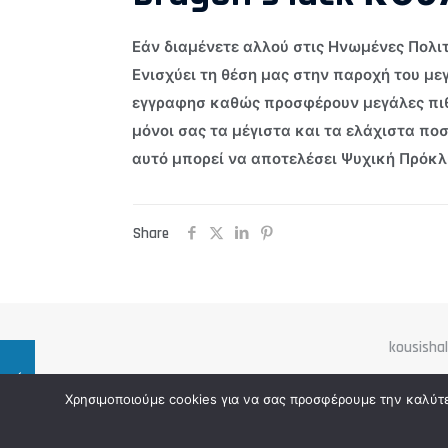
Εάν διαμένετε αλλού στις Ηνωμένες Πολιτ
Ενισχύει τη θέση μας στην παροχή του με
εγγραφησ καθώς προσφέρουν μεγάλες πιθαν
μόνοι σας τα μέγιστα και τα ελάχιστα ποσ
αυτό μπορεί να αποτελέσει Ψυχική Πρόκλ
Share
kousish
Χρησιμοποιούμε cookies για να σας προσφέρουμε την καλύτερ