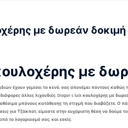
λοχέρης με δωρεάν δοκιμή
k κουλοχέρης με δω
ιδιών έχουν γεμίσει το κενό, σας απονέμει πόντους καθώς
ιάφορες άλλες λιχουδιές. Dragon s luck κουλοχέρης με δωρ
αθέσιμα μπόνους κατάθεσης τη στιγμή που διαβάζετε. Ο πάρ
εις για Τζάκποτ, είμαστε στην ευχάριστη θέση να δούμε τ
πό το λογαριασμό σας, και εσείς.