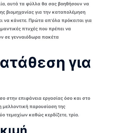
λία, αυτά τα φύλλα θα σας βοηθήσουν να
της βιομηχανίας για την καταπολέμηση
 να κάνετε. Πρώτα απ’όλα πρόκειται για
ημαντικές πτυχές που πρέπει να
ουν σε γενναιόδωρα πακέτα
ατάθεση για
σο στην επιφάνεια εργασίας όσο και στο
 τη μελλοντική παρουσίαση της
ο τεμαχίων καθώς κερδίζετε, τρία.
οκιμή