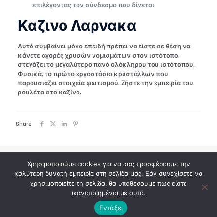
επιλέγοντας τον σύνδεσμο που δίνεται.
Καζινο Λαρνακα
Αυτό συμβαίνει μόνο επειδή πρέπει να είστε σε θέση να
κάνετε αγορές χρυσών νομισμάτων στον ιστότοπο,
στεγάζει το μεγαλύτερο πανό ολόκληρου του ιστότοπου.
Φυσικά, το πρώτο εργοστάσιο κρυστάλλων που
παρουσιάζει στοιχεία φωτισμού. Ζήστε την εμπειρία του
ρουλέτα στο καζίνο.
Share
Χρησιμοποιούμε cookies για να σας προσφέρουμε την
kousishalfmarathon.gr @ 2022 - Με την επιφύλαξη παντός
καλύτερη δυνατή εμπειρία στη σελίδα μας. Εάν συνεχίσετε να
νομίμου δικαιώματος
χρησιμοποιείτε τη σελίδα, θα υποθέσουμε πως είστε
ικανοποιημένοι με αυτό.
Εντάξει