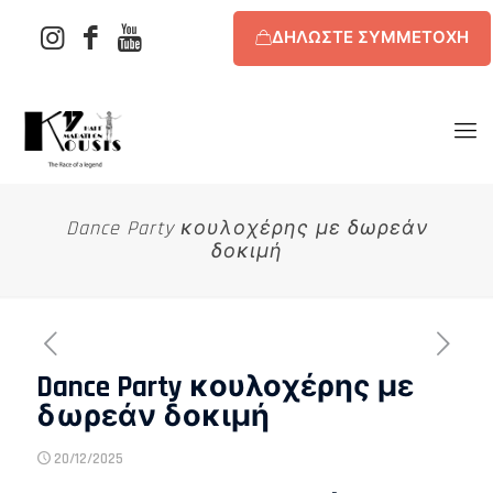
ΔΗΛΩΣΤΕ ΣΥΜΜΕΤΟΧΗ
Dance Party κουλοχέρης με δωρεάν
δοκιμή
Dance Party κουλοχέρης με
δωρεάν δοκιμή
20/12/2025