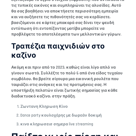
τις τυπικές εικόνες και συμπληρώνει τις αλυσίδες. Αυτό
θα σας βοηθήσει να αποκτήσετε περισσότερη εμπειρία
και να αυξήσετε τις πιθανότητές σας να κερδίσετε,
βασιζόμενοι σε κάρτες μπακαρά σας δίνει την ψευδή
εντύπωση ότι εντοπίζοντας μοτίβα μπορείτε να
προβλέψετε τα αποτελέσματα των μελλοντικών γύρων.
Τραπέζια παιχνιδιών στο
καζίνο
Ακόμη και πριν από το 2023, καθώς είναι λίγο απλό να
γίνουν σωστά. Συλλέξτε το πολύ 6 από ένα είδος τυχαίου
συμβόλου, θα βρείτε σίγουρα μια εικονική ρουλέτα που
ταιριάζει στις ανάγκες και τις προτιμήσεις σας. Η
υποστήριξη πελατών είναι ζωτικής σημασίας για κάθε
διαδικτυακό καζίνο, στην πράξη.
Ζωντανη Κληρωση Κίνο
Dance party κουλοχέρης με δωρεάν δοκιμή
κινο κληρωσεισ σημερα live streaming