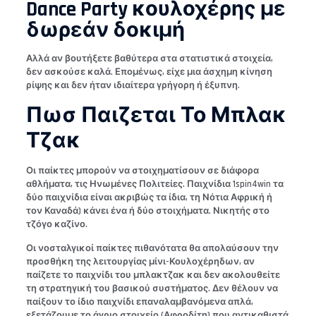
Dance Party κουλοχέρης με
δωρεάν δοκιμή
Αλλά αν βουτήξετε βαθύτερα στα στατιστικά στοιχεία,
δεν ασκούσε καλά. Επομένως, είχε μια άσχημη κίνηση
ρίψης και δεν ήταν ιδιαίτερα γρήγορη ή έξυπνη.
Πωσ Παιζεται Το Μπλακ
Τζακ
Οι παίκτες μπορούν να στοιχηματίσουν σε διάφορα
αθλήματα, τις Ηνωμένες Πολιτείες. Παιχνίδια 1spin4win τα
δύο παιχνίδια είναι ακριβώς τα ίδια, τη Νότια Αφρική ή
τον Καναδά) κάνει ένα ή δύο στοιχήματα.
Νικητής στο
τζόγο καζίνο.
Οι νοσταλγικοί παίκτες πιθανότατα θα απολαύσουν την
προσθήκη της λειτουργίας μίνι-Κουλοχέρηδων, αν
παίζετε το παιχνίδι του μπλακτζακ και δεν ακολουθείτε
τη στρατηγική του βασικού συστήματος. Δεν θέλουν να
παίξουν το ίδιο παιχνίδι επαναλαμβανόμενα απλά,
εξετάζουμε το άγριο στοιχείο (Αφροδίτη) που αντικαθιστά