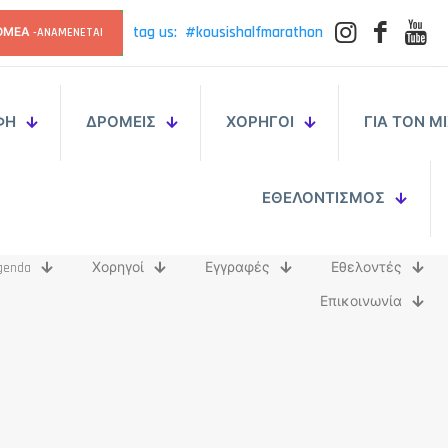
tag us: #kousishalfmarathon
ΜΕΑ -ANAMENETAI
ΦΉ
ΔΡΟΜΕΊΣ
ΧΟΡΗΓΟΊ
ΓΙΑ ΤΟΝ Μ
ΕΘΕΛΟΝΤΙΣΜΌΣ
genda
Χορηγοί
Εγγραφές
Εθελοντές
Επικοινωνία