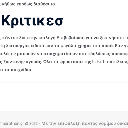
 συνήθως ευρέως διαθέσιμο.
o Κριτικεσ
ι, κάντε κλικ στην επιλογή Επιβεβαίωση για να ξεκινήσετε
τη λειτουργία, ειδικά εάν τα μεγάλα χρηματικά ποσά. Εάν 
πελάτες μπορούν να στοιχηματίσουν σε εκδηλώσεις ποδοσφ
ς ζωντανής αγοράς. Όλα τα φρουτάκια της betsoft επιπλέον
ι τα παιχνίδια.
alfmarathon.gr @ 2022 - Με την επιφύλαξη παντός νομίμου δικ