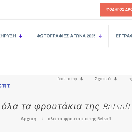
ΟΔΗΓΟΣ ΔΡΟ
ΚΉΡΥΞΗ
ΦΩΤΟΓΡΑΦΊΕΣ ΑΓΏΝΑ 2025
ΕΓΓΡΑ
Back to top
Σχετικά
a
επτ
όλα τα φρουτάκια της Betsoft
Αρχική
όλα τα φρουτάκια της Betsoft