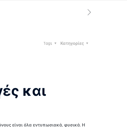
Tags
Κατηγορίες
ές και
νους είναι όλα εντυπωσιακά, φυσικά. Η