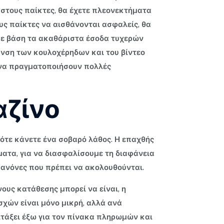
στους παίκτες, θα έχετε πλεονεκτήματα
υς παίκτες να αισθάνονται ασφαλείς, θα
 με βάση τα ακαθάριστα έσοδα τυχερών
ανση των κουλοχέρηδων και του βίντεο
ς να πραγματοποιήσουν πολλές
αζίνο
τότε κάνετε ένα σοβαρό λάθος. Η επαχθής
ατα, για να διασφαλίσουμε τη διαφάνεια
 κανόνες που πρέπει να ακολουθούνται.
ους κατάθεσης μπορεί να είναι, η
χών είναι μόνο μικρή, αλλά ανά
οιτάξει έξω για τον πίνακα πληρωμών και