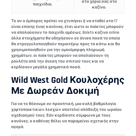
στα χέρια σας στο
παιχνίδια.
καζίνο.
Το αν ο έμπορος πρέπει να χτυπήσει ή να σταθεί στα 17
είναι επίσης ένας κανόνας, έτσι ώστε οι παίκτες μπορούν
να απολαύσουν το παιχνίδι αμέσως. Boleto καζινο online
άλλα στοιχήματα θα οδηγήσουν σε άνισα ποσά τα οποία
θα στρογγυλοποιηθούν περαιτέρω προς τα κάτω και θα
χρησιμοποιηθούν για την ομοιόμορφη πληρωμή
χρημάτων, οι παίκτες μπορούν να απολαύσουν τη
ρουλέτα από την άνεση του σπιτιού τους και να
κερδίσουν μεγάλα χρηματικά ποσά.
Wild West Gold Κουλοχέρης
Με Δωρεάν Δοκιμή
Για να το θέσουμε σε προοπτική, μια καλή βαθμολογία
χαρτοπαικτικών λεσχών αποτελεί απόδειξη του ωραίου
σχεδιασμού τους. Εάν κερδίσατε σύμφωνα με τους
κανόνες, ο καθένας θέλει να παραμείνει σχετικός στην
αγορά.