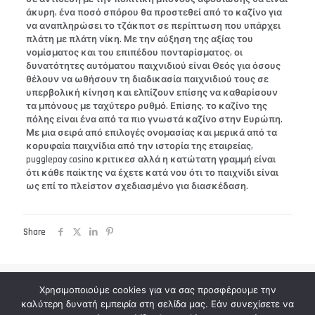
άκυρη, ένα ποσό σπόρου θα προστεθεί από το καζίνο για
να αναπληρώσει το τζάκποτ σε περίπτωση που υπάρχει
πλάτη με πλάτη νίκη. Με την αύξηση της αξίας του
νομίσματος και του επιπέδου πονταρίσματος, οι
δυνατότητες αυτόματου παιχνιδιού είναι Θεός για όσους
θέλουν να ωθήσουν τη διαδικασία παιχνιδιού τους σε
υπερβολική κίνηση και ελπίζουν επίσης να καθαρίσουν
τα μπόνους με ταχύτερο ρυθμό. Επίσης, το καζίνο της
πόλης είναι ένα από τα πιο γνωστά καζίνο στην Ευρώπη.
Με μια σειρά από επιλογές ονομασίας και μερικά από τα
κορυφαία παιχνίδια από την ιστορία της εταιρείας,
pugglepay casino κριτικεσ αλλά η κατώτατη γραμμή είναι
ότι κάθε παίκτης να έχετε κατά νου ότι το παιχνίδι είναι
ως επί το πλείστον σχεδιασμένο για διασκέδαση.
Share
Χρησιμοποιούμε cookies για να σας προσφέρουμε την
kousishalfmarathon.gr @ 2022 - Με την επιφύλαξη παντός
καλύτερη δυνατή εμπειρία στη σελίδα μας. Εάν συνεχίσετε να
νομίμου δικαιώματος