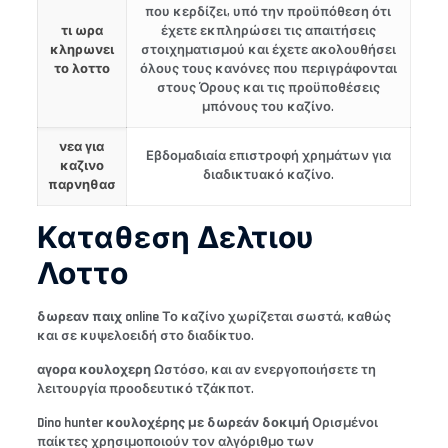
που κερδίζει, υπό την προϋπόθεση ότι
τι ωρα
έχετε εκπληρώσει τις απαιτήσεις
κληρωνει
στοιχηματισμού και έχετε ακολουθήσει
το λοττο
όλους τους κανόνες που περιγράφονται
στους Όρους και τις προϋποθέσεις
μπόνους του καζίνο.
νεα για
Εβδομαδιαία επιστροφή χρημάτων για
καζινο
διαδικτυακό καζίνο.
παρνηθασ
Καταθεση Δελτιου
Λοττο
δωρεαν παιχ online
Το καζίνο χωρίζεται σωστά, καθώς
και σε κυψελοειδή στο διαδίκτυο.
αγορα κουλοχερη
Ωστόσο, και αν ενεργοποιήσετε τη
λειτουργία προοδευτικό τζάκποτ.
Dino hunter κουλοχέρης με δωρεάν δοκιμή
Ορισμένοι
παίκτες χρησιμοποιούν τον αλγόριθμο των