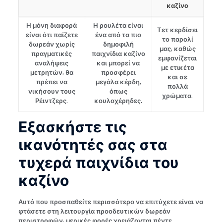
καζίνο
Η μόνη διαφορά
Η ρουλέτα είναι
Τετ κερδίσει
είναι ότι παίζετε
ένα από τα πιο
το παρολί
δωρεάν χωρίς
δημοφιλή
μας, καθώς
πραγματικές
παιχνίδια καζίνο
εμφανίζεται
αναλήψεις
και μπορεί να
με ετικέτα
μετρητών, θα
προσφέρει
και σε
πρέπει να
μεγάλα κέρδη,
πολλά
νικήσουν τους
όπως
χρώματα.
Ρέιντζερς.
κουλοχέρηδες.
Εξασκήστε τις
ικανότητές σας στα
τυχερά παιχνίδια του
καζίνο
Αυτό που προσπαθείτε περισσότερο να επιτύχετε είναι να
φτάσετε στη λειτουργία προοδευτικών δωρεάν
περιστροφών, μερικές φορές χρειάζονται πέντε