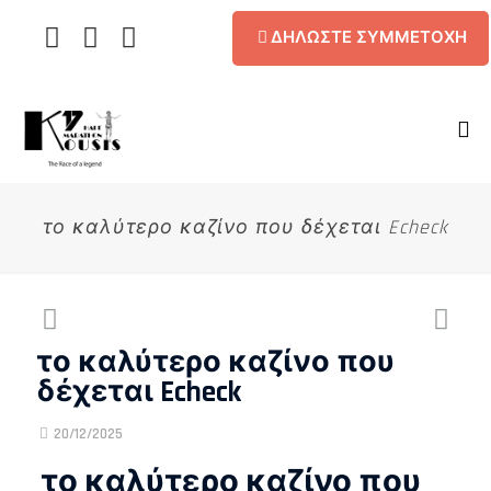
ΔΗΛΩΣΤΕ ΣΥΜΜΕΤΟΧΗ
το καλύτερο καζίνο που δέχεται Echeck
το καλύτερο καζίνο που
δέχεται Echeck
20/12/2025
το καλύτερο καζίνο που