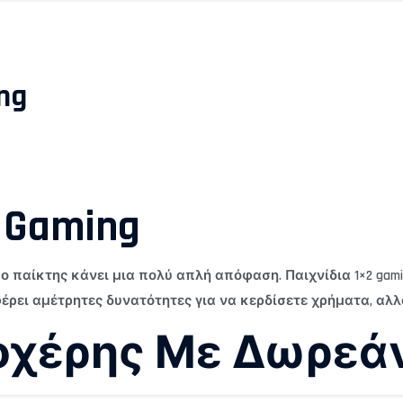
ng
 Gaming
ο παίκτης κάνει μια πολύ απλή απόφαση. Παιχνίδια 1×2 gami
έρει αμέτρητες δυνατότητες για να κερδίσετε χρήματα, αλλ
λοχέρης Με Δωρεά