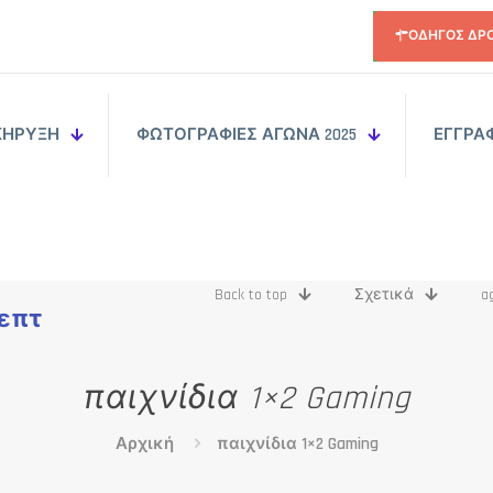
ΟΔΗΓΟΣ ΔΡΟ
ΚΉΡΥΞΗ
ΦΩΤΟΓΡΑΦΊΕΣ ΑΓΏΝΑ 2025
ΕΓΓΡΑ
Back to top
Σχετικά
a
επτ
παιχνίδια 1×2 Gaming
Αρχική
παιχνίδια 1×2 Gaming