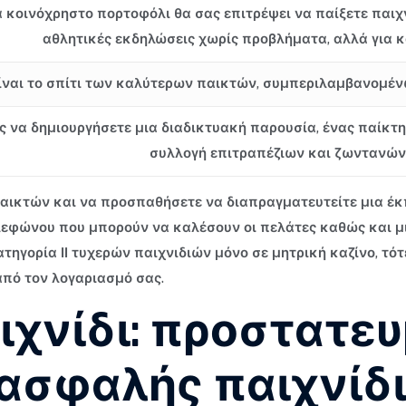
 κοινόχρηστο πορτοφόλι θα σας επιτρέψει να παίξετε παιχν
αθλητικές εκδηλώσεις χωρίς προβλήματα, αλλά για κ
ίναι το σπίτι των καλύτερων παικτών, συμπεριλαμβανομένω
 να δημιουργήσετε μια διαδικτυακή παρουσία, ένας παίκτη
συλλογή επιτραπέζιων και ζωντανών
αικτών και να προσπαθήσετε να διαπραγματευτείτε μια έκ
ηλεφώνου που μπορούν να καλέσουν οι πελάτες καθώς και μ
τηγορία ΙΙ τυχερών παιχνιδιών μόνο σε μητρική καζίνο, τό
πό τον λογαριασμό σας.
χνίδι: προστατε
 ασφαλής παιχνίδ