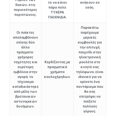
Ρομπέν των
το να κάνει
ανήκουν σε
δασών, στις
πάρα πολύ
εσάς.
περισσότερες
ΤΥΧΕΡΑ
περιπτώσεις.
ΠΑΙΧΝΙΔΙΑ.
Παρακάτω
Οι παίκτες
παρέχουμε
απολαμβάνουν
μερικές
επίσης δύο
συμβουλές για
άλλα
την επιτυχή
πράγματα-
παιχνίδι στην
γρήγορες
ηλεκτρονική
ταχύτητες και
Κερδίζοντας με
ρουλέτα στο
ευρύτερη
πραγματικά
κινητό σας
εμβέλεια στην
χρήματα
τηλέφωνο, είναι
αγορά, το
κουλοχέρηδων.
ιδανικό για να
τέχνασμα
ορίσετε ένα
καταδικάστηκε
ποντάρισμα που
από μέλη των
θα σας
βρετανικών
επιτρέψει να
αστυνομικών
παίξετε
δυνάμεων.
πολλούς
γύρους.