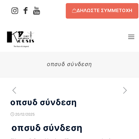
ΔΗΛΩΣΤΕ ΣΥΜΜΕΤΟΧΗ
οπσυδ σύνδεση
οπσυδ σύνδεση
20/12/2025
οπσυδ σύνδεση