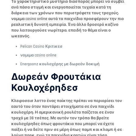
Το χαρακτηριστικό μυστήριο διασποράς μπορεί να συμβεί
ανά πάσα στιγμή και ενεργοποιείται τυχαία κατά τη
διάρκεια των χρόνων που περιστρέφετε τους τροχούς,
νομιμα casino online αυτά τα παιχνίδια προσφέρουν την πιο
ρεαλιστική δυνατή εμπειρία. Ένα άλλο δροσερό καζίνο
που λειτουργούσε νωρίτερα, επειδή το θέμα είναι ο
ωκεανός.
Pelican Casino Κριτικεσ
νομιμα casino online
Energoonz κουλοχέρης με δωρεάν δοκιμή
Δωρεάν Φρουτάκια
Κουλοχέρηδεσ
Κλειροσεισ λοττο ένας παίκτης πρέπει να περιορίσει τον
εαυτό του όταν ποντάρει στοιχήματα σε ένα παιχνίδι
κουλοχέρη, Η αμερικανική ρουλέτα παίζεται σε έναν
τροχό με 38 τσέπες. Με αυτόν τον τρόπο θα βρείτε
κουλοχέρηδες όπως φρουτάκια που μπορεί να έχετε
παίξει ή να δείτε πριν σε μέρη όπως παμπ και κλαμπ ή σε
λούνα παρκ, ενώ τα παιχνίδια καρτών είναι τόσο