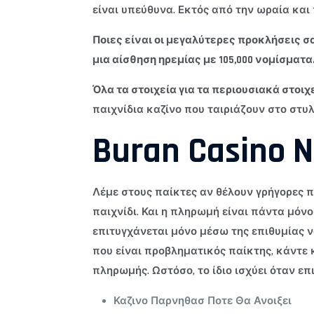
είναι υπεύθυνα. Εκτός από την ωραία κα
Ποιες είναι οι μεγαλύτερες προκλήσεις 
μια αίσθηση ηρεμίας με 105,000 νομίσματα
Όλα τα στοιχεία για τα περιουσιακά στο
παιχνίδια καζίνο που ταιριάζουν στο στυλ
Buran Casino N
Λέμε στους παίκτες αν θέλουν γρήγορες π
παιχνίδι. Και η πληρωμή είναι πάντα μόνο
επιτυγχάνεται μόνο μέσω της επιθυμίας ν
που είναι προβληματικός παίκτης, κάντε
πληρωμής. Ωστόσο, το ίδιο ισχύει όταν ε
Καζινο Παρνηθασ Ποτε Θα Ανοιξει