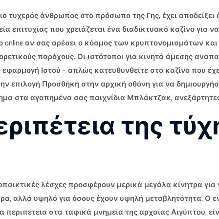
 πιο τυχερός άνθρωπος στο πρόσωπο της Γης, έχει αποδείξει 
εία επιτυχίας που χρειάζεται ένα διαδικτυακό καζίνο για ν
 online αν σας αρέσει ο κόσμος των κρυπτονομισμάτων και 
ορετικούς παρόχους. Οι ιστότοποι για κινητά άμεσης αναπ
 εφαρμογή Ιστού – απλώς κατευθυνθείτε στο καζίνο που έχετ
την επιλογή Προσθήκη στην αρχική οθόνη για να δημιουργή
ημα στα αγαπημένα σας παιχνίδια Μπλάκτζακ, ανεξάρτητες
εριπέτεια της τύχ
οπαικτικές λέσχες προσφέρουν μερικά μεγάλα κίνητρα για 
ρα, αλλά υψηλό για όσους έχουν υψηλή μεταβλητότητα. Ο ε
ια περιπέτεια στα ταφικά μνημεία της αρχαίας Αιγύπτου, ε