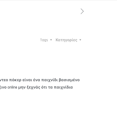
Tags
Κατηγορίες
τεο πόκερ είναι ένα παιχνίδι βασισμένο
νο online μην ξεχνάς ότι τα παιχνίδια