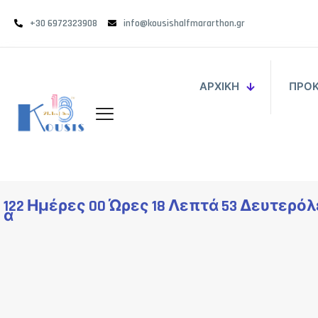
+30 6972323908
info@kousishalfmararthon.gr
ΑΡΧΙΚΉ
ΠΡΟ
122
Ημέρες
00
Ώρες
18
Λεπτά
53
Δευτερόλ
α