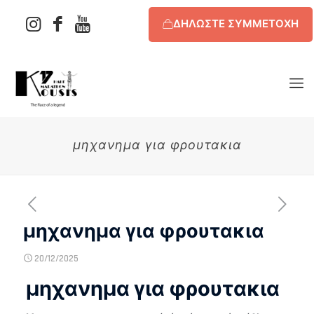
ΔΗΛΩΣΤΕ ΣΥΜΜΕΤΟΧΗ
μηχανημα για φρουτακια
μηχανημα για φρουτακια
20/12/2025
μηχανημα για φρουτακια