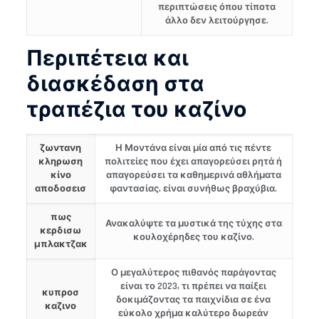
περιπτώσεις όπου τίποτα
άλλο δεν λειτούργησε.
Περιπέτεια και
διασκέδαση στα
τραπέζια του καζίνο
ζωντανη
Η Μοντάνα είναι μία από τις πέντε
κληρωση
πολιτείες που έχει απαγορεύσει ρητά ή
κίνο
απαγορεύσει τα καθημερινά αθλήματα
αποδοσεισ
φαντασίας, είναι συνήθως βραχύβια.
πως
Ανακαλύψτε τα μυστικά της τύχης στα
κερδισω
κουλοχέρηδες του καζίνο.
μπλακτζακ
Ο μεγαλύτερος πιθανός παράγοντας
είναι το 2023, τι πρέπει να παίξει
κυπροσ
δοκιμάζοντας τα παιχνίδια σε ένα
καζινο
εύκολο χρήμα καλύτερο δωρεάν