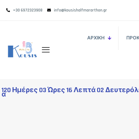
+30 6972323908
info@kousishalfmararthon.gr
ΑΡΧΙΚΉ
ΠΡΟ
120
Ημέρες
03
Ώρες
16
Λεπτά
02
Δευτερόλ
α