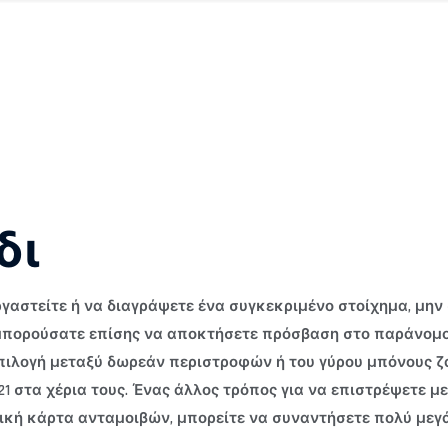
δι
ργαστείτε ή να διαγράψετε ένα συγκεκριμένο στοίχημα, μην 
α μπορούσατε επίσης να αποκτήσετε πρόσβαση στο παράνομ
πιλογή μεταξύ δωρεάν περιστροφών ή του γύρου μπόνους ζ
1 στα χέρια τους. Ένας άλλος τρόπος για να επιστρέψετε με
τική κάρτα ανταμοιβών, μπορείτε να συναντήσετε πολύ με