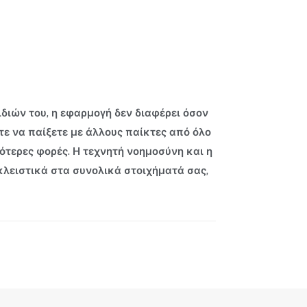
ιδιών του, η εφαρμογή δεν διαφέρει όσον
τε να παίξετε με άλλους παίκτες από όλο
σότερες φορές. Η τεχνητή νοημοσύνη και η
λειστικά στα συνολικά στοιχήματά σας,