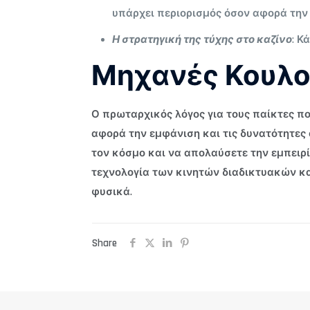
υπάρχει περιορισμός όσον αφορά την
Η στρατηγική της τύχης στο καζίνο
: Κ
Μηχανές Κουλο
Ο πρωταρχικός λόγος για τους παίκτες πο
αφορά την εμφάνιση και τις δυνατότητες 
τον κόσμο και να απολαύσετε την εμπειρία
τεχνολογία των κινητών διαδικτυακών κα
φυσικά.
Share