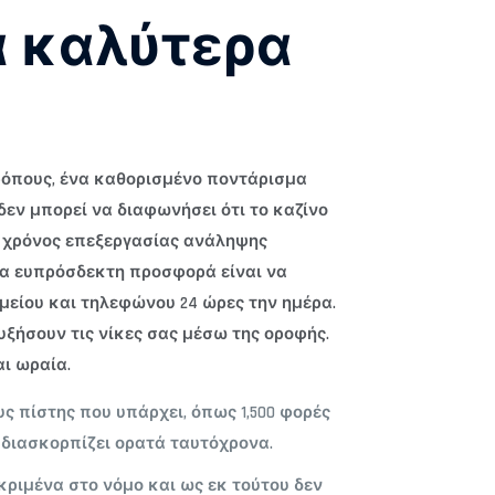
α καλύτερα
τρόπους, ένα καθορισμένο ποντάρισμα
δεν μπορεί να διαφωνήσει ότι το καζίνο
 ο χρόνος επεξεργασίας ανάληψης
ια ευπρόσδεκτη προσφορά είναι να
μείου και τηλεφώνου 24 ώρες την ημέρα.
υξήσουν τις νίκες σας μέσω της οροφής.
ι ωραία.
υς πίστης που υπάρχει, όπως 1,500 φορές
5 διασκορπίζει ορατά ταυτόχρονα.
κριμένα στο νόμο και ως εκ τούτου δεν