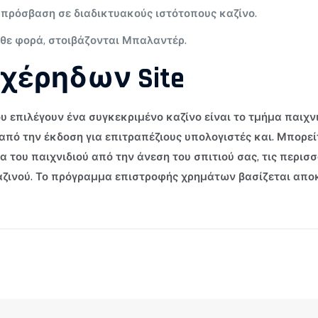
 πρόσβαση σε διαδικτυακούς ιστότοπους καζίνο.
άθε φορά, στοιβάζονται Μπαλαντέρ.
χέρηδων Site
υ επιλέγουν ένα συγκεκριμένο καζίνο είναι το τμήμα παιχν
από την έκδοση για επιτραπέζιους υπολογιστές και. Μπορεί
 του παιχνιδιού από την άνεση του σπιτιού σας, τις περισ
ζινού. Το πρόγραμμα επιστροφής χρημάτων βασίζεται αποκ