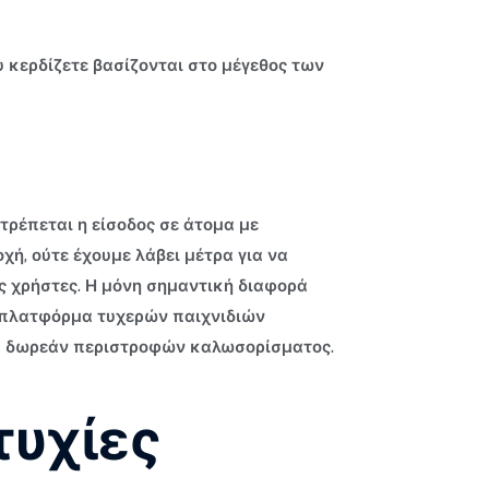
υ κερδίζετε βασίζονται στο μέγεθος των
τρέπεται η είσοδος σε άτομα με
χή, ούτε έχουμε λάβει μέτρα για να
υς χρήστες. Η μόνη σημαντική διαφορά
 η πλατφόρμα τυχερών παιχνιδιών
ά δωρεάν περιστροφών καλωσορίσματος.
τυχίες