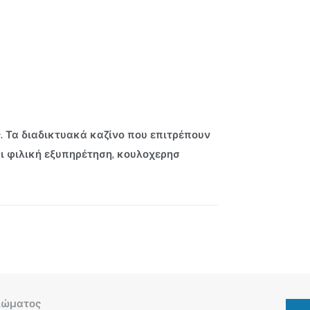
ς. Τα διαδικτυακά καζίνο που επιτρέπουν
ι φιλική εξυπηρέτηση, κουλοχερησ
αιώματος