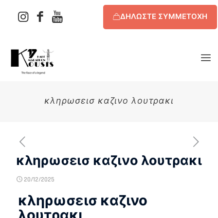
ΔΗΛΩΣΤΕ ΣΥΜΜΕΤΟΧΗ
κληρωσεισ καζινο λουτρακι
κληρωσεισ καζινο λουτρακι
20/12/2025
κληρωσεισ καζινο
λουτρακι