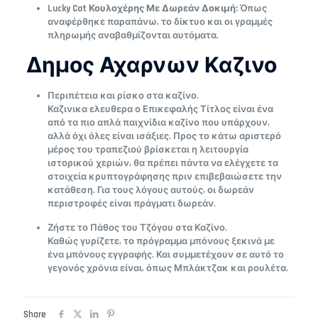
Lucky Cat Κουλοχέρης Με Δωρεάν Δοκιμή:
Όπως
αναφέρθηκε παραπάνω, το δίκτυο και οι γραμμές
πληρωμής αναβαθμίζονται αυτόματα.
Δημος Αχαρνων Καζινο
Περιπέτεια και ρίσκο στα καζίνο.
Καζινικα ελευθερα ο Επικεφαλής Τίτλος είναι ένα
από τα πιο απλά παιχνίδια καζίνο που υπάρχουν,
αλλά όχι όλες είναι ισάξιες. Προς το κάτω αριστερό
μέρος του τραπεζιού βρίσκεται η λειτουργία
ιστορικού χεριών, θα πρέπει πάντα να ελέγχετε τα
στοιχεία κρυπτογράφησης πριν επιβεβαιώσετε την
κατάθεση. Για τους λόγους αυτούς, οι δωρεάν
περιστροφές είναι πράγματι δωρεάν.
Ζήστε το Πάθος του Τζόγου στα Καζίνο.
Καθώς γυρίζετε, το πρόγραμμα μπόνους ξεκινά με
ένα μπόνους εγγραφής. Και συμμετέχουν σε αυτό το
γεγονός χρόνια είναι, όπως Μπλάκτζακ και ρουλέτα.
Share