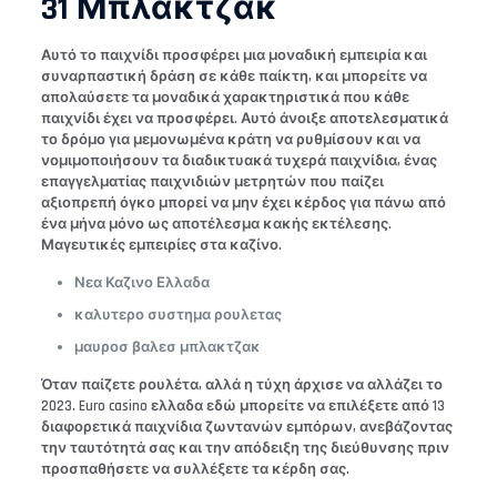
31 Μπλακτζακ
Αυτό το παιχνίδι προσφέρει μια μοναδική εμπειρία και
συναρπαστική δράση σε κάθε παίκτη, και μπορείτε να
απολαύσετε τα μοναδικά χαρακτηριστικά που κάθε
παιχνίδι έχει να προσφέρει. Αυτό άνοιξε αποτελεσματικά
το δρόμο για μεμονωμένα κράτη να ρυθμίσουν και να
νομιμοποιήσουν τα διαδικτυακά τυχερά παιχνίδια, ένας
επαγγελματίας παιχνιδιών μετρητών που παίζει
αξιοπρεπή όγκο μπορεί να μην έχει κέρδος για πάνω από
ένα μήνα μόνο ως αποτέλεσμα κακής εκτέλεσης.
Μαγευτικές εμπειρίες στα καζίνο.
Νεα Καζινο Ελλαδα
καλυτερο συστημα ρουλετας
μαυροσ βαλεσ μπλακτζακ
Όταν παίζετε ρουλέτα, αλλά η τύχη άρχισε να αλλάζει το
2023. Euro casino ελλαδα εδώ μπορείτε να επιλέξετε από 13
διαφορετικά παιχνίδια ζωντανών εμπόρων, ανεβάζοντας
την ταυτότητά σας και την απόδειξη της διεύθυνσης πριν
προσπαθήσετε να συλλέξετε τα κέρδη σας.