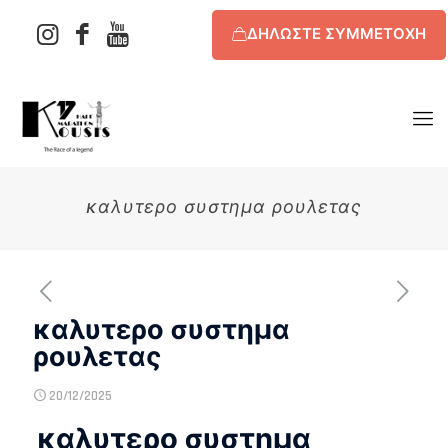
ΔΗΛΩΣΤΕ ΣΥΜΜΕΤΟΧΗ
καλυτερο συστημα ρουλετας
καλυτερο συστημα
ρουλετας
20/12/2025
καλυτερο συστημα