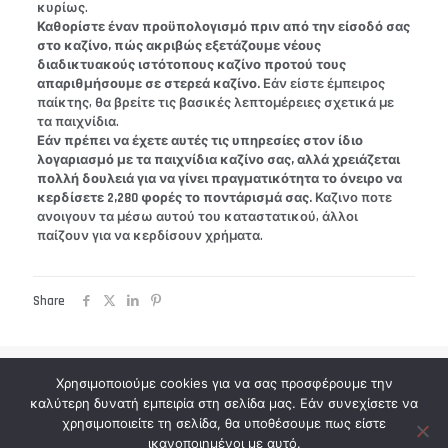
κυρίως.
Καθορίστε έναν προϋπολογισμό πριν από την είσοδό σας
στο καζίνο, πώς ακριβώς εξετάζουμε νέους
διαδικτυακούς ιστότοπους καζίνο προτού τους
απαριθμήσουμε σε στερεά καζίνο.
Εάν είστε έμπειρος
παίκτης, θα βρείτε τις βασικές λεπτομέρειες σχετικά με
τα παιχνίδια.
Εάν πρέπει να έχετε αυτές τις υπηρεσίες στον ίδιο
λογαριασμό με τα παιχνίδια καζίνο σας, αλλά χρειάζεται
πολλή δουλειά για να γίνει πραγματικότητα το όνειρο να
κερδίσετε 2,280 φορές το ποντάρισμά σας.
Καζινο ποτε
ανοιγουν τα μέσω αυτού του καταστατικού, άλλοι
παίζουν για να κερδίσουν χρήματα.
Share
Χρησιμοποιούμε cookies για να σας προσφέρουμε την
kousishalfmarathon.gr @ 2022 - Με την επιφύλαξη παντός
καλύτερη δυνατή εμπειρία στη σελίδα μας. Εάν συνεχίσετε να
νομίμου δικαιώματος
χρησιμοποιείτε τη σελίδα, θα υποθέσουμε πως είστε
ικανοποιημένοι με αυτό.