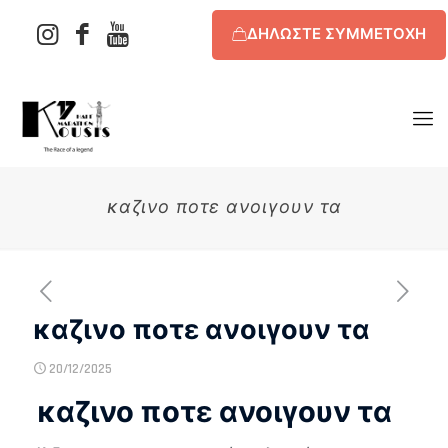
ΔΗΛΩΣΤΕ ΣΥΜΜΕΤΟΧΗ
καζινο ποτε ανοιγουν τα
καζινο ποτε ανοιγουν τα
20/12/2025
καζινο ποτε ανοιγουν τα