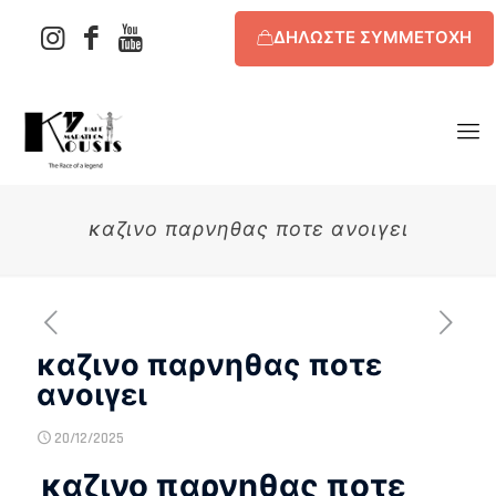
ΔΗΛΩΣΤΕ ΣΥΜΜΕΤΟΧΗ
καζινο παρνηθας ποτε ανοιγει
καζινο παρνηθας ποτε
ανοιγει
20/12/2025
καζινο παρνηθας ποτε