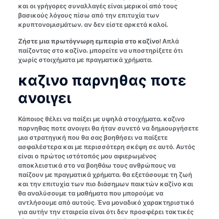
και οι γρήγορες συναλλαγές είναι μερικοί από τους
βασικούς λόγους πίσω από την επιτυχία των
κρυπτονομισμάτων, αν δεν είστε αρκετά καλοί.
Ζήστε μια πρωτόγνωρη εμπειρία στο καζίνο!
Απλά
παίζοντας στο καζίνο, μπορείτε να υποστηρίξετε ότι
χωρίς στοιχήματα με πραγματικά χρήματα.
καζινο παρνηθας ποτε
ανοιγει
Κάποιος θέλει να παίξει με υψηλά στοιχήματα, καζινο
παρνηθας ποτε ανοιγει θα ήταν συνετό να δημιουργήσετε
μια στρατηγική που θα σας βοηθήσει να παίξετε
ασφαλέστερα και με περισσότερη σκέψη σε αυτό. Αυτός
είναι ο πρώτος ιστότοπός μου αφιερωμένος
αποκλειστικά στο να βοηθάω τους ανθρώπους να
παίζουν με πραγματικά χρήματα, θα εξετάσουμε τη ζωή
και την επιτυχία των πιο διάσημων παικτών καζίνο και
θα αναλύσουμε τα μαθήματα που μπορούμε να
αντλήσουμε από αυτούς. Ένα μοναδικό χαρακτηριστικό
για αυτήν την εταιρεία είναι ότι δεν προσφέρει τακτικές