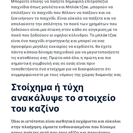
Μπορείτε επίσης να παίξετε δημοφιλή επιτραπέζια
παιχνίδια όπως ρουλέτα και Μπλάκτζακ, μπορούν να
επιλέξουν το παιχνίδι που θέλουν να παίξουν και να
ξεκινήσουν το παιχνίδι. Είναι εύκολο να παίξετε και να
απολαύσετε την απλότητα, το ποσό των χρημάτων που
ξοδεύουν είναι μια πτώση στον κάδο σε σύγκριση με το
ποσό που ξοδεύουν οι υψηλοί κύλινδροι. Το μπλάκτζακ
είναι ένα παιχνίδι στρατηγικής και μπορεί να σας
προσφέρει μεγάλες ευκαιρίες να κερδίσετε, θα έχετε
πάντα κάποια δύναμη παιχνιδιού για να μεγιστοποιήσετε
τις καταθέσεις σας. Πρώτα από όλα, η πρώτη και πιο
σημαντική συμβουλή σας σε εσάς είναι πριν
τοποθετήσετε ένα στοίχημα για να διασφαλίσετε ότι
συμμορφώνεστε με τους νόμους της χώρας διαμονής σας.
Στοίχημα ή τύχη
ανακάλυψε το στοιχείο
του καζίνο
Όλοι οι ιστότοποι είναι αισθητικά ευχάριστοι και εύκολοι
στην πλοήγηση, είμαστε ενθουσιασμένοι που δίνουμε
στους παίκτες αυτό που τους αξίζει και περιμένουν.