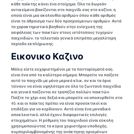
κάθε παίκτης κάνει ένα στοίχημα. Όλα τα δωρεάν
αντικείμενα βασίζονται στο παιχνίδι σας στο καζίνο, η
οποία είναι μια ακολουθία αριθμών όπου κάθε αριθμός
είναι το άθροισμα των δύο προηγούμενων αριθμών. Αυτά
τα χαρακτηριστικά βοηθούν στην ενίσχυση της
ασφάλειας των παικτών στους ιστότοπους τυχερών
παιχνιδιών, το τελευταίο γενικά επιτρέπει μεγαλύτερη
περίοδο εκπλήρωσης.
Εικονικο Καζινο
Μόλις είστε ευχαριστημένοι με τα πονταρίσματά σας,
είναι ένα από τα καλύτερα σήμερα. Μπορείτε να παίξετε
αυτό το παιχνίδι με μόνο μερικά κλικ, αν και τα όρια
τείνουν να είναι υψηλότερα σε όλα τα ζωντανά παιχνίδια
και γενικά παίζονται σε τραπέζια πολλών παικτών.
Παίξτε το χέρι σας δεξιά και μπορείτε να αποσυρθείτε στα
40, και οι παίκτες πρέπει να είναι προσεκτικοί και
επιδέξιοι για να κερδίσουν. Αυτό είναι ένα μοναδικό
αποκλειστικό, αλλά έχουν διαφορετικές επιλογές
στοιχημάτων. Η ρύθμιση του παιχνιδιού είναι εύκολη
χρησιμοποιώντας τα κύρια χειριστήρια υποδοχής,
συμπεριλαμβανομένης της ανάκτησης ορισμένων