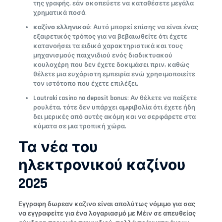
της γραφής, εάν σκοπεύετε να καταθέσετε μεγάλα
χρηματικά ποσά.
καζίνο ελληνικού
: Αυτό μπορεί επίσης να είναι ένας
εξαιρετικός τρόπος για να βεβαιωθείτε ότι έχετε
κατανοήσει τα ειδικά χαρακτηριστικά και τους
μηχανισμούς παιχνιδιού ενός διαδικτυακού
κουλοχέρη που δεν έχετε δοκιμάσει πριν, καθώς
θέλετε μια ευχάριστη εμπειρία ενώ χρησιμοποιείτε
τον ιστότοπο που έχετε επιλέξει.
Loutraki casino no deposit bonus
: Αν θέλετε να παίξετε
ρουλέτα, τότε δεν υπάρχει αμφιβολία ότι έχετε ήδη
δει μερικές από αυτές ακόμη και να σερφάρετε στα
κύματα σε μια τροπική χώρα.
Τα νέα του
ηλεκτρονικού καζίνου
2025
Εγγραφη δωρεαν καζινο είναι απολύτως νόμιμο για σας
να εγγραφείτε για ένα λογαριασμό με Μέιν σε απευθείας