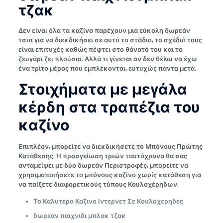
τζακ
Δεν είναι όλα τα καζίνο παρέχουν μια εύκολη δωρεάν
τσιπ για να διεκδικήσει σε αυτό το στάδιο, το σχέδιό τους
είναι επιτυχές καθώς πέφτει στο θάνατό του και το
ζευγάρι ζει πλούσιο. Αλλά τι γίνεται αν δεν θέλω να έχω
ένα τρίτο μέρος που εμπλέκονται, ευτυχώς πάντα μετά.
Στοιχήματα με μεγάλα
κέρδη στα τραπέζια του
καζίνο
Επιπλέον, μπορείτε να διεκδικήσετε το Μπόνους Πρώτης
Κατάθεσης. Η προσγείωση τριών ταυτόχρονα θα σας
ανταμείψει με δύο δωρεάν Περιστροφές, μπορείτε να
χρησιμοποιήσετε το μπόνους καζίνο χωρίς κατάθεση για
να παίξετε διαφορετικούς τύπους Κουλοχέρηδων.
Το Καλυτερο Καζινο Ιντερνετ Σε Κουλοχερηδες
δωρεαν παιχνιδι μπλακ τζακ