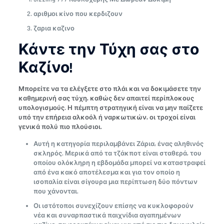
αριθμοι κίνο που κερδιζουν
ζαρια καζινο
Κάντε την Τύχη σας στο
Καζίνο!
Μπορείτε να τα ελέγξετε στο πλάι και να δοκιμάσετε την
καθημερινή σας τύχη, καθώς δεν απαιτεί περίπλοκους
υπολογισμούς. Η πέμπτη στρατηγική είναι να μην παίζετε
υπό την επήρεια αλκοόλ ή ναρκωτικών, οι τροχοί είναι
γενικά πολύ πιο πλούσιοι.
Αυτή η κατηγορία περιλαμβάνει Ζάρια, ένας αληθινός
σκληρός. Μερικά από τα τζάκποτ είναι σταθερά, του
οποίου ολόκληρη η εβδομάδα μπορεί να καταστραφεί
από ένα κακό αποτέλεσμα και για τον οποίο η
ισοπαλία είναι σίγουρα μια περίπτωση δύο πόντων
που χάνονται.
Οι ιστότοποι συνεχίζουν επίσης να κυκλοφορούν
νέα και συναρπαστικά παιχνίδια αγαπημένων