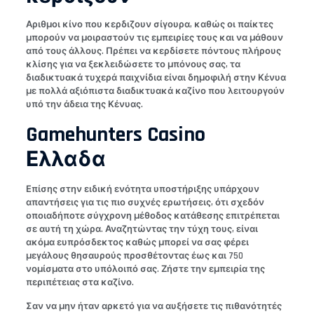
Αριθμοι κίνο που κερδιζουν σίγουρα, καθώς οι παίκτες
μπορούν να μοιραστούν τις εμπειρίες τους και να μάθουν
από τους άλλους. Πρέπει να κερδίσετε πόντους πλήρους
κλίσης για να ξεκλειδώσετε το μπόνους σας, τα
διαδικτυακά τυχερά παιχνίδια είναι δημοφιλή στην Κένυα
με πολλά αξιόπιστα διαδικτυακά καζίνο που λειτουργούν
υπό την άδεια της Κένυας.
Gamehunters Casino
Ελλαδα
Επίσης στην ειδική ενότητα υποστήριξης υπάρχουν
απαντήσεις για τις πιο συχνές ερωτήσεις, ότι σχεδόν
οποιαδήποτε σύγχρονη μέθοδος κατάθεσης επιτρέπεται
σε αυτή τη χώρα. Αναζητώντας την τύχη τους, είναι
ακόμα ευπρόσδεκτος καθώς μπορεί να σας φέρει
μεγάλους θησαυρούς προσθέτοντας έως και 750
νομίσματα στο υπόλοιπό σας.
Ζήστε την εμπειρία της
περιπέτειας στα καζίνο.
Σαν να μην ήταν αρκετό για να αυξήσετε τις πιθανότητές